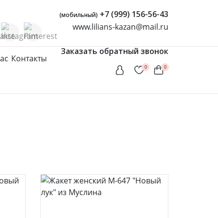
+7 (999) 156-56-43
(мобильный)
www.lilians-kazan@mail.ru
Заказать обратный звонок
ас
Контакты
0
0
Женская одежда
Туники
Мусульманские комплекты
Мусульманские платья
Платья
Сарафаны