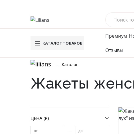
Премиум
Н
КАТАЛОГ ТОВАРОВ
Отзывы
Новинки
Му
Каталог
Вафель
Жакеты женс
Махров
Велюро
Компле
Брюки
Футбол
ЦЕНА (₽)
Водола
Мужское
—
от
до