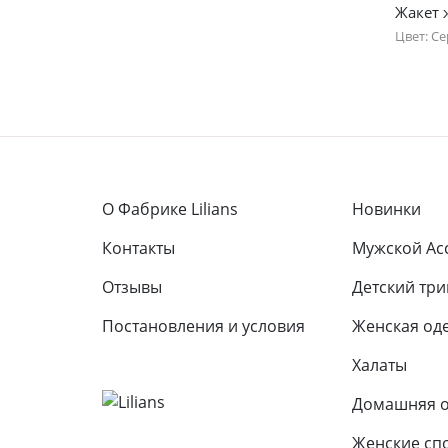
Жакет 
Цвет: С
44
52
О Фабрике Lilians
Новинки
Контакты
Мужской Ас
Отзывы
Детcкий тр
Постановления и условия
Женская од
Халаты
Домашняя 
Женские сп