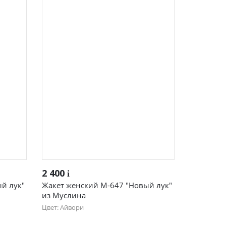
ые
Жакеты женские
Быстрый просмотр
2 400
i
й лук"
Жакет женский М-647 "Новый лук"
из Муслина
Цвет: Айвори
Футболки и блузки
42
44
46
48