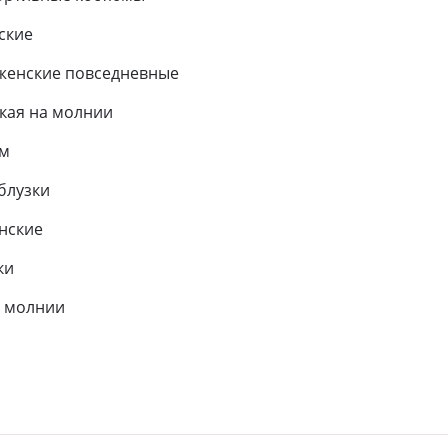
ские
женские повседневные
кая на молнии
ем
блузки
нские
ки
 молнии