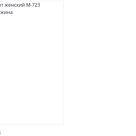
лнии
52
54
50
52
54
юки и юбки
Джемпер на молни
/Бриджи/Леггинсы
Быстрый просмотр
i