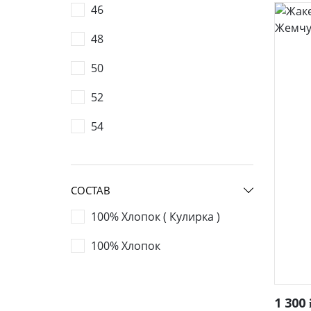
повседневные
мо
46
50
48
50
52
54
Фуфайки женские
Бр
Юбки
СОСТАВ
Брюки
100% Хлопок ( Кулирка )
Шорты
Лосины
100% Хлопок
1 300