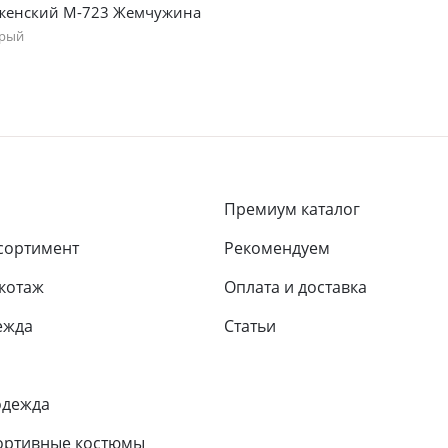
женский М-723 Жемчужина
ерый
46
48
50
Премиум каталог
сортимент
Рекомендуем
икотаж
Оплата и доставка
ежда
Статьи
одежда
ортивные костюмы