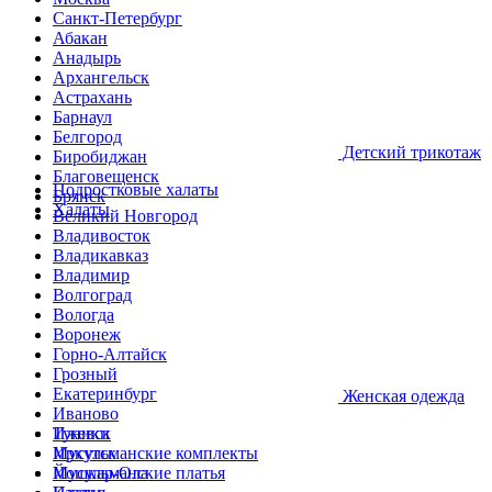
Санкт-Петербург
Абакан
Анадырь
Архангельск
Астрахань
Барнаул
Белгород
Детcкий трикотаж
Биробиджан
Благовещенск
Подростковые халаты
Брянск
Халаты
Великий Новгород
Владивосток
Владикавказ
Владимир
Волгоград
Вологда
Воронеж
Горно-Алтайск
Грозный
Екатеринбург
Женская одежда
Иваново
Ижевск
Туники
Иркутск
Мусульманские комплекты
Йошкар-Ола
Мусульманские платья