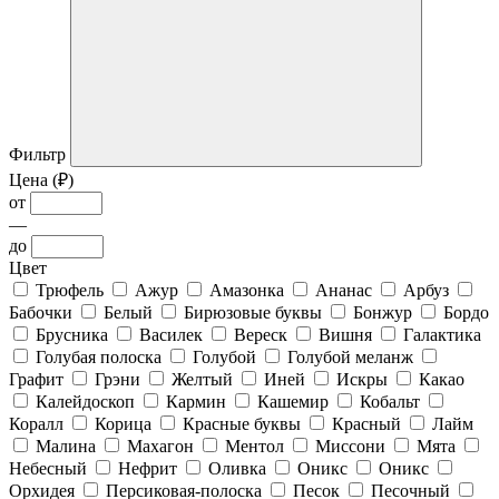
Фильтр
Цена (₽)
от
—
до
Цвет
Трюфель
Ажур
Амазонка
Ананас
Арбуз
Бабочки
Белый
Бирюзовые буквы
Бонжур
Бордо
Брусника
Василек
Вереск
Вишня
Галактика
Голубая полоска
Голубой
Голубой меланж
Графит
Грэни
Желтый
Иней
Искры
Какао
Калейдоскоп
Кармин
Кашемир
Кобальт
Коралл
Корица
Красные буквы
Красный
Лайм
Малина
Махагон
Ментол
Миссони
Мята
Небесный
Нефрит
Оливка
Оникс
Оникс
Орхидея
Персиковая-полоска
Песок
Песочный