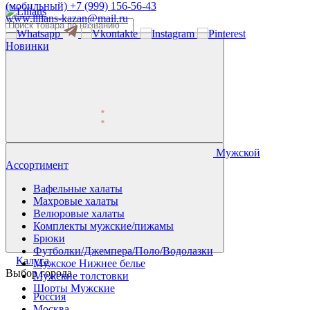
(мобильный)
+7 (999) 156-56-43
www.lilians-kazan@mail.ru
Новинки
Мужской
Ассортимент
Вафельные халаты
Махровые халаты
Велюровые халаты
Комплекты мужские/пижамы
Брюки
Футболки/Джемпера/Поло/Водолазки
Калуга
Мужское Нижнее белье
Выбор города
Мужские толстовки
Шорты Мужские
Россия
Москва