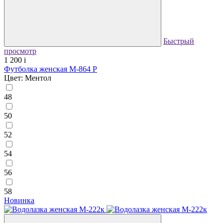
Быстрый
просмотр
1 200
i
Футболка женская М-864 Р
Цвет: Ментол
48
50
52
54
56
58
Новинка