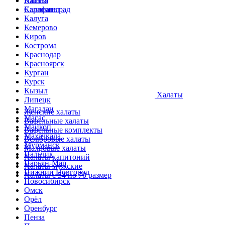
Казань
Платья
Калининград
Сарафаны
Калуга
Кемерово
Киров
Кострома
Краснодар
Красноярск
Курган
Курск
Кызыл
Халаты
Липецк
Магадан
Женские халаты
Магас
Вафельные халаты
Майкоп
Вафельные комплекты
Махачкала
Велюровые халаты
Мурманск
Махровые халаты
Нальчик
Халаты капитоний
Нарьян-Мар
Халаты мужские
Нижний Новгород
Халаты с 54 по 70 размер
Новосибирск
Омск
Орёл
Оренбург
Пенза