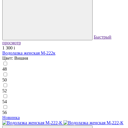
Быстрый
просмотр
1 300
i
Водолазка женская М-222к
Цвет: Вишня
48
50
52
54
56
Новинка