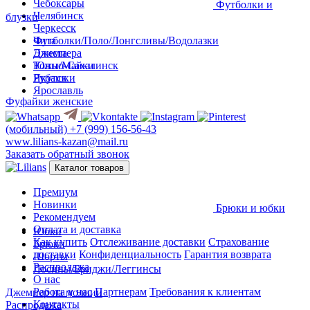
Чебоксары
Футболки и
Челябинск
блузки
Черкесск
Чита
Футболки/Поло/Лонгсливы/Водолазки
Элиста
Джемпера
Южно-Сахалинск
Топы/Майки
Якутск
Рубашки
Ярославль
Фуфайки женские
(мобильный)
+7 (999) 156-56-43
www.lilians-kazan@mail.ru
Заказать обратный звонок
Каталог товаров
Премиум
Новинки
Брюки и юбки
Рекомендуем
Оплата и доставка
Юбки
Как купить
Отслеживание доставки
Страхование
Брюки
доставки
Конфиденциальность
Гарантия возврата
Шорты
Распродажа
Лосины/Бриджи/Леггинсы
О нас
Работа у нас
Партнерам
Требования к клиентам
Джемпер на молнии
Контакты
Распродажа