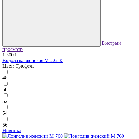
Быстрый
просмотр
1 300
i
Водолазка женская М-222-К
Цвет: Трюфель
48
50
52
54
56
Новинка