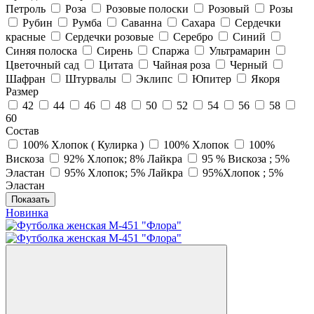
Петроль
Роза
Розовые полоски
Розовый
Розы
Рубин
Румба
Саванна
Сахара
Сердечки
красные
Сердечки розовые
Серебро
Синий
Синяя полоска
Сирень
Спаржа
Ультрамарин
Цветочный сад
Цитата
Чайная роза
Черный
Шафран
Штурвалы
Эклипс
Юпитер
Якоря
Размер
42
44
46
48
50
52
54
56
58
60
Состав
100% Хлопок ( Кулирка )
100% Хлопок
100%
Вискоза
92% Хлопок; 8% Лайкра
95 % Вискоза ; 5%
Эластан
95% Хлопок; 5% Лайкра
95%Хлопок ; 5%
Эластан
Показать
Новинка