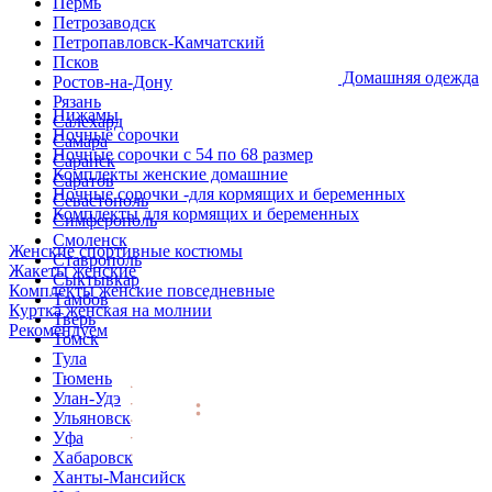
Пермь
Петрозаводск
Петропавловск-Камчатский
Псков
Домашняя одежда
Ростов-на-Дону
Рязань
Пижамы
Салехард
Ночные сорочки
Самара
Ночные сорочки с 54 по 68 размер
Саранск
Комплекты женские домашние
Саратов
Ночные сорочки -для кормящих и беременных
Севастополь
Комплекты для кормящих и беременных
Симферополь
Смоленск
Женские спортивные костюмы
Ставрополь
Жакеты женские
Сыктывкар
Комплекты женские повседневные
Тамбов
Куртка женская на молнии
Тверь
Рекомендуем
Томск
Тула
Тюмень
Улан-Удэ
Ульяновск
Уфа
Хабаровск
Ханты-Мансийск