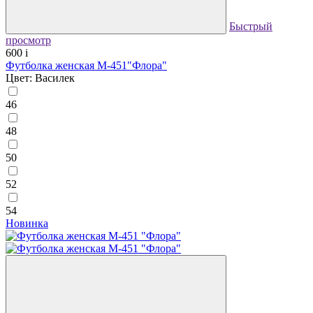
Быстрый
просмотр
600
i
Футболка женская М-451"Флора"
Цвет: Василек
46
48
50
52
54
Новинка